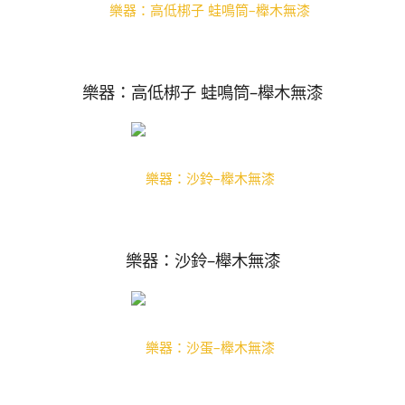
樂器：高低梆子 蛙鳴筒–櫸木無漆
樂器：沙鈴–櫸木無漆