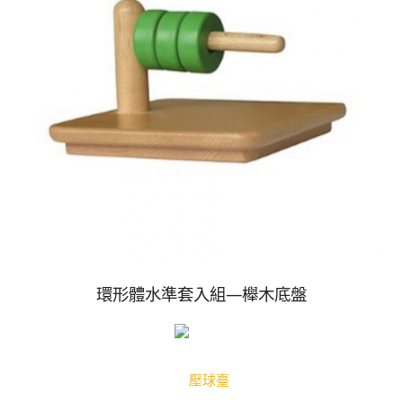
環形體水準套入組—櫸木底盤