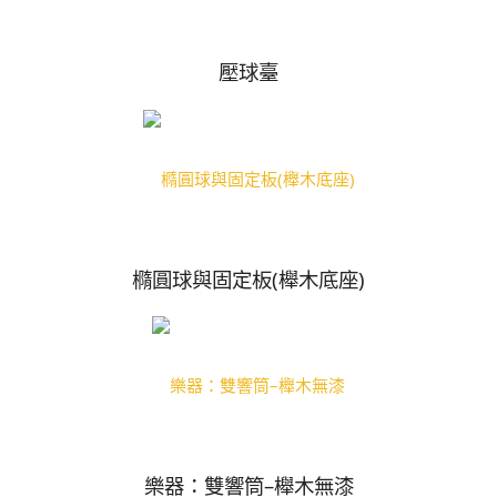
壓球臺
橢圓球與固定板(櫸木底座)
樂器：雙響筒–櫸木無漆